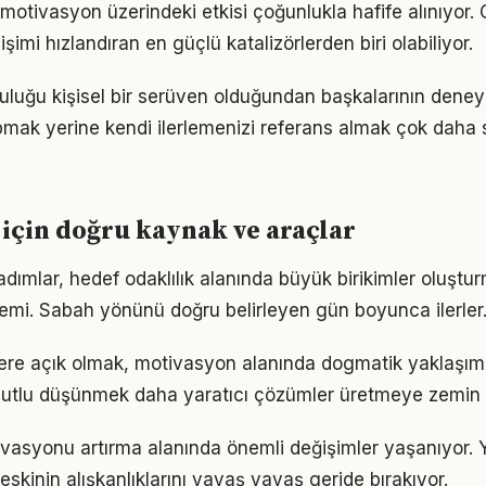
motivasyon üzerindeki etkisi çoğunlukla hafife alınıyor.
işimi hızlandıran en güçlü katalizörlerden biri olabiliyor.
luğu kişisel bir serüven olduğundan başkalarının deney
pmak yerine kendi ilerlemenizi referans almak çok daha sa
için doğru kaynak ve araçlar
adımlar, hedef odaklılık alanında büyük birikimler oluştu
emi. Sabah yönünü doğru belirleyen gün boyunca ilerler
flere açık olmak, motivasyon alanında dogmatik yaklaşım
utlu düşünmek daha yaratıcı çözümler üretmeye zemin h
ivasyonu artırma alanında önemli değişimler yaşanıyor. 
skinin alışkanlıklarını yavaş yavaş geride bırakıyor.