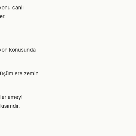
yonu canlı
er.
asyon konusunda
nüşümlere zemin
lerlemeyi
ısımdır.