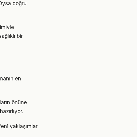
 Oysa doğru
imiyle
ğlıklı bir
rmanın en
.
ların önüne
azırlıyor.
Yeni yaklaşımlar